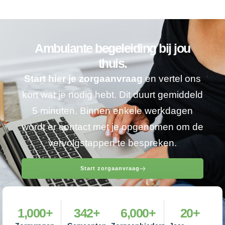
Ambulante begeleiding bij jou
thuis.
Start hier je zorgaanvraag
en vertel ons
kort wat je nodig hebt. Dit duurt gemiddeld
5 minuten. Binnen enkele werkdagen
wordt er contact met je opgenomen om de
vervolgstappen te bespreken.
Start zorgaanvraag
1,000
+
342
+
6,000
+
20
+