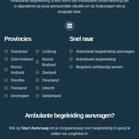
Ambulante begeleiding is een vorm van individuele ondersteuning die
is afgestemd op jouw persoonlijke situatie en de hulpvragen die je
mogelijk hebt.
Provincies
Snel naar
Overijssel
Limburg
Ambulante begeleiding aanvragen
Zuid-Holland
Noord-
Individuele begeleiding
Brabant
Noord-
Begeleid zelfstandig wonen
Holland
Zeeland
Drenthe
Flevoland
Friesland
Utrecht
Groningen
Gelderland
Ambulante begeleiding aanvragen?
Klik op
Start Aanvraag
om je zorgaanvraag voor begeleiding in gang te
zetten via zorgloket.nl.