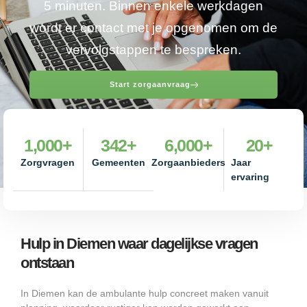
5 minuten. Binnen enkele werkdagen
wordt er contact met je opgenomen om de
vervolgstappen te bespreken.
Start zorgaanvraag
1,000
+
342
+
6,000
+
20
+
Zorgvragen
Gemeenten
Zorgaanbieders
Jaar
ervaring
Hulp in Diemen waar dagelijkse vragen
ontstaan
In Diemen kan de ambulante hulp concreet maken vanuit